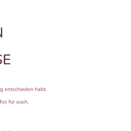
N
SE
g entschieden habt.
fos für euch.