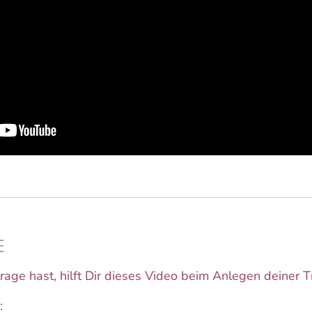
E
ge hast, hilft Dir dieses Video beim Anlegen deiner T
: