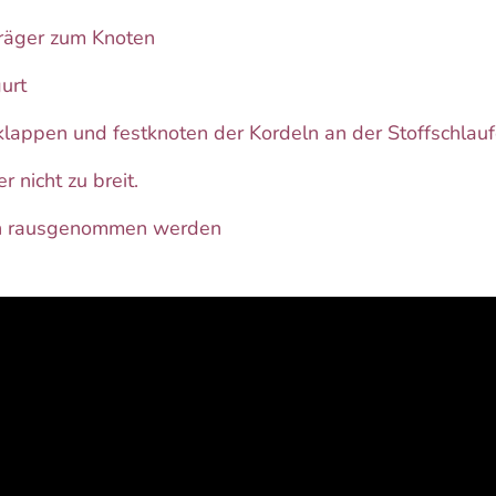
Träger zum Knoten
urt
klappen und festknoten der Kordeln an der Stoffschlauf
r nicht zu breit.
nen rausgenommen werden