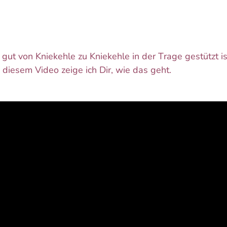
ut von Kniekehle zu Kniekehle in der Trage gestützt ist
In diesem Video zeige ich Dir, wie das geht.